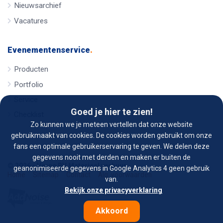
Nieuwsarchief
Vacatures
Evenementenservice
.
Producten
Portfolio
Service
Goed je hier te zien!
Checklist
Zo kunnen we je meteen vertellen dat onze website
gebruikmaakt van cookies. De cookies worden gebruikt om onze
fans een optimale gebruikerservaring te geven. We delen deze
gegevens nooit met derden en maken er buiten de
© 2026 - Verno BV Materieel verhuur
geanonimiseerde gegevens in Google Analytics 4 geen gebruik
Home
Sitemap
Contact
Alg. voorwaarden
van.
Bekijk onze privacyverklaring
Akkoord