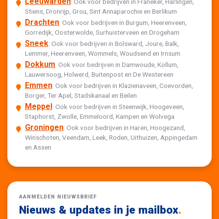
Leeuwarden
: Ook voor bedrijven in Franeker, Harlingen,
Stiens, Dronrijp, Grou, Sint Annaparochie en Berlikum
Drachten
: Ook voor bedrijven in Burgum, Heerenveen,
Gorredijk, Oosterwolde, Surhuisterveen en Drogeham
Sneek
: Ook voor bedrijven in Bolsward, Joure, Balk,
Lemmer, Heerenveen, Wommels, Woudsend en Irnsum
Dokkum
: Ook voor bedrijven in Damwoude, Kollum,
Lauwersoog, Holwerd, Buitenpost en De Westereen
Emmen
: Ook voor bedrijven in Klazienaveen, Coevorden,
Borger, Ter Apel, Stadskanaal en Beilen
Meppel
: Ook voor bedrijven in Steenwijk, Hoogeveen,
Staphorst, Zwolle, Emmeloord, Kampen en Wolvega
Groningen
: Ook voor bedrijven in Haren, Hoogezand,
Winschoten, Veendam, Leek, Roden, Uithuizen, Appingedam
en Assen
AANMELDEN NIEUWSBRIEF
Nieuws & updates in je mailbox
.