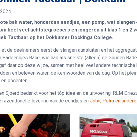
i 2024
ote bak water, honderden eendjes, een pomp, wat slangen 
om heel veel achtstegroepers en jongeren uit klas 1 en 2 
iek Tastbaar op het Dokkumer Dockinga College.
liet de deelnemers eerst de slangen aansluiten en het aggregaat
 Badeendjes Race; wie had als snelste (alleen) de Gouden Bade
gaf daar op deze wijze, samen met heel veel andere technische be
, doen en beleven waren de kernwoorden van de dag. Op het plei
 en docenten.
en Sjoerd bedankt voor het tóp idee en de uitvoering. RLM Dri
e razendsnelle levering van de eendjes en
John, Petra en andere 