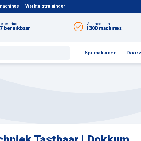
 machines
Werktuigtrainingen
le levering
Met meer dan
7 bereikbaar
1300 machines
Specialismen
Doorw
chniek Tastbaar | Dokkum