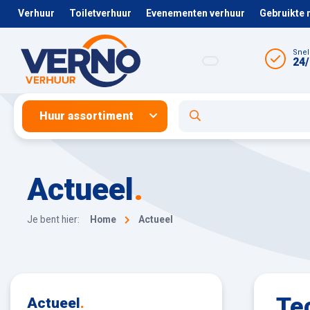
Verhuur
Toiletverhuur
Evenementen verhuur
Gebruikte
Snel
24/
Huur assortiment
Actueel
.
Je bent hier:
Home
Actueel
Te
Actueel
.