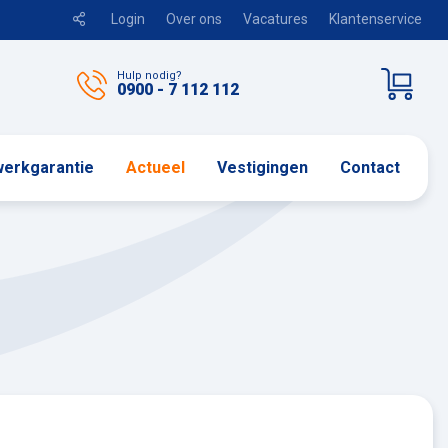
Login
Over ons
Vacatures
Klantenservice
Hulp nodig?
0900 - 7 112 112
erkgarantie
Actueel
Vestigingen
Contact