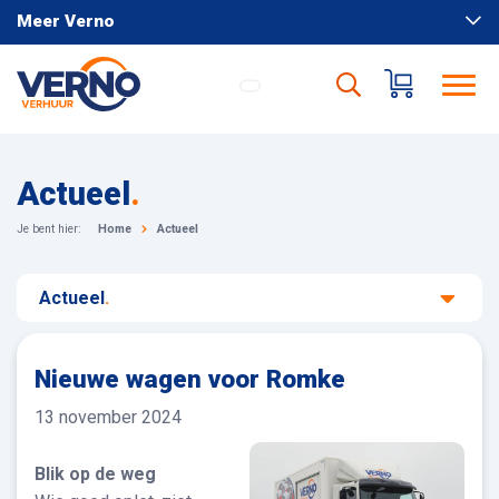
Meer Verno
Actueel
.
Je bent hier:
Home
Actueel
Actueel
.
Nieuwe wagen voor Romke
13 november 2024
Blik op de weg