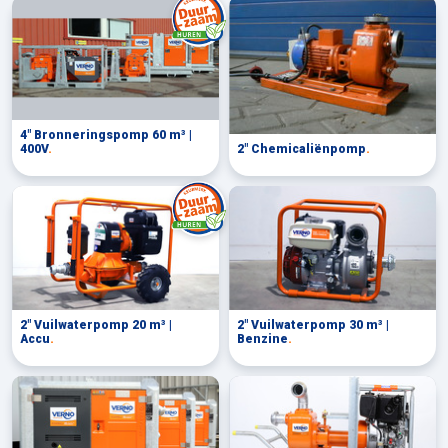
4" Bronneringspomp 60 m³ |
400V
.
2" Chemicaliënpomp
.
2" Vuilwaterpomp 20 m³ |
2" Vuilwaterpomp 30 m³ |
Accu
.
Benzine
.