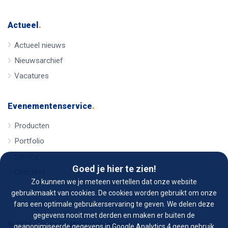
Actueel
.
Actueel nieuws
Nieuwsarchief
Vacatures
Evenementenservice
.
Producten
Portfolio
Service
Goed je hier te zien!
Checklist
Zo kunnen we je meteen vertellen dat onze website
gebruikmaakt van cookies. De cookies worden gebruikt om onze
fans een optimale gebruikerservaring te geven. We delen deze
gegevens nooit met derden en maken er buiten de
© 2026 - Verno BV Materieel verhuur
geanonimiseerde gegevens in Google Analytics 4 geen gebruik