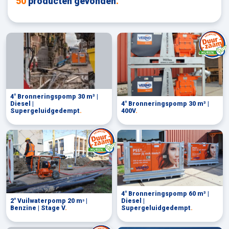
50
producten gevonden
.
4" Bronneringspomp 30 m³ |
Diesel |
4" Bronneringspomp 30 m³ |
Supergeluidgedempt
.
400V
.
4" Bronneringspomp 60 m³ |
2" Vuilwaterpomp 20 mᶟ |
Diesel |
Benzine | Stage V
.
Supergeluidgedempt
.