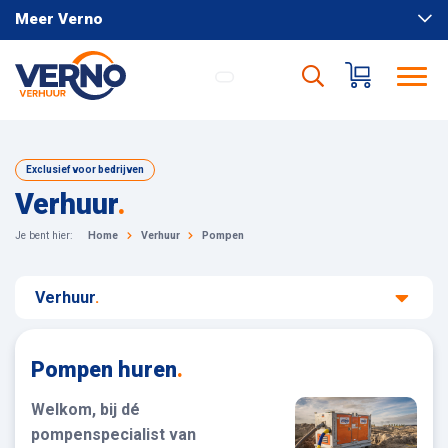
Meer Verno
Exclusief voor bedrijven
Verhuur
.
Je bent hier:
Home
Verhuur
Pompen
Verhuur
.
Pompen huren
.
Welkom, bij dé
pompenspecialist van