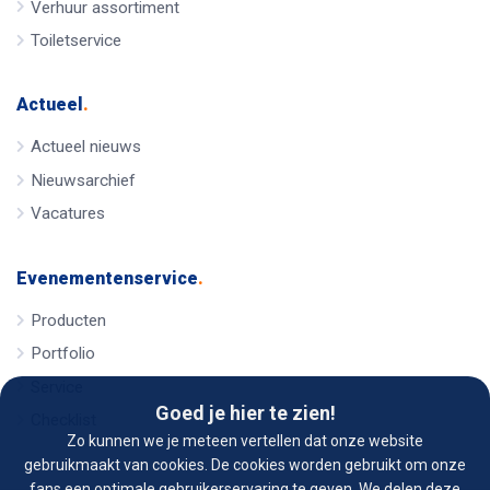
Verhuur assortiment
Toiletservice
Actueel
.
Actueel nieuws
Nieuwsarchief
Vacatures
Evenementenservice
.
Producten
Portfolio
Service
Goed je hier te zien!
Checklist
Zo kunnen we je meteen vertellen dat onze website
gebruikmaakt van cookies. De cookies worden gebruikt om onze
fans een optimale gebruikerservaring te geven. We delen deze