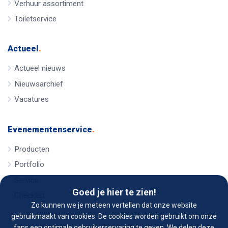
Verhuur assortiment
Toiletservice
Actueel
.
Actueel nieuws
Nieuwsarchief
Vacatures
Evenementenservice
.
Producten
Portfolio
Service
Goed je hier te zien!
Checklist
Zo kunnen we je meteen vertellen dat onze website
gebruikmaakt van cookies. De cookies worden gebruikt om onze
fans een optimale gebruikerservaring te geven. We delen deze