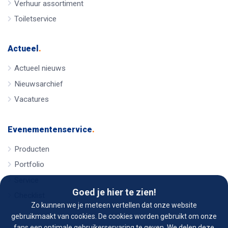
Verhuur assortiment
Toiletservice
Actueel
.
Actueel nieuws
Nieuwsarchief
Vacatures
Evenementenservice
.
Producten
Portfolio
Service
Goed je hier te zien!
Checklist
Zo kunnen we je meteen vertellen dat onze website
gebruikmaakt van cookies. De cookies worden gebruikt om onze
fans een optimale gebruikerservaring te geven. We delen deze