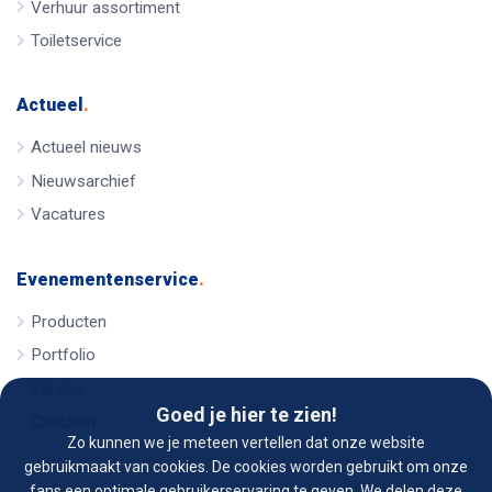
Verhuur assortiment
Toiletservice
Actueel
.
Actueel nieuws
Nieuwsarchief
Vacatures
Evenementenservice
.
Producten
Portfolio
Service
Goed je hier te zien!
Checklist
Zo kunnen we je meteen vertellen dat onze website
gebruikmaakt van cookies. De cookies worden gebruikt om onze
fans een optimale gebruikerservaring te geven. We delen deze