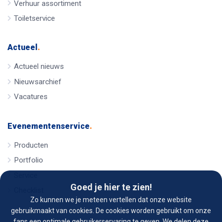
Verhuur assortiment
Toiletservice
Actueel
.
Actueel nieuws
Nieuwsarchief
Vacatures
Evenementenservice
.
Producten
Portfolio
Service
Goed je hier te zien!
Checklist
Zo kunnen we je meteen vertellen dat onze website
gebruikmaakt van cookies. De cookies worden gebruikt om onze
fans een optimale gebruikerservaring te geven. We delen deze