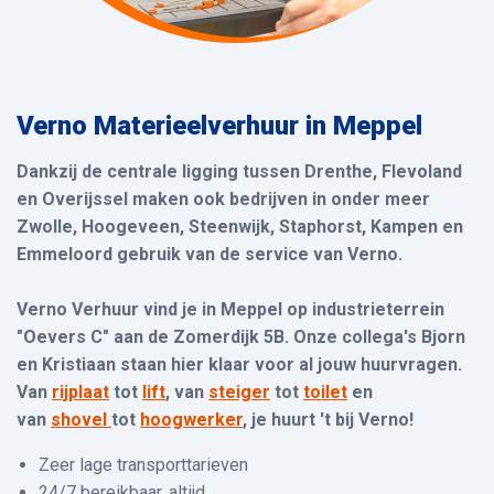
Verno Materieelverhuur in Meppel
Dankzij de centrale ligging tussen Drenthe, Flevoland
en Overijssel maken
ook bedrijven
in onder meer
Zwolle, Hoogeveen, Steenwijk, Staphorst, Kampen en
Emmeloord gebruik van de service van Verno.
Verno Verhuur vind je in Meppel op industrieterrein
"Oevers C" aan de Zomerdijk 5B. Onze collega's Bjorn
en Kristiaan staan hier klaar voor al jouw huurvragen.
Van
rijplaat
tot
lift
, van
steiger
tot
toilet
en
van
shovel
tot
hoogwerker
, je huurt 't bij Verno!
Zeer lage transporttarieven
24/7 bereikbaar, altijd