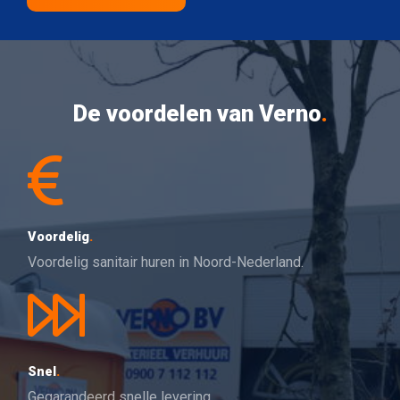
De voordelen van Verno
.
Voordelig
.
Voordelig sanitair huren in Noord-Nederland.
Snel
.
Gegarandeerd snelle levering.