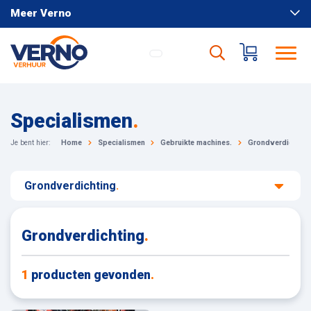
Meer Verno
Specialismen
.
Je bent hier:
Home
Specialismen
Gebruikte machines.
Grondverdichting
Grondverdichting
.
Grondverdichting
.
1
producten gevonden
.