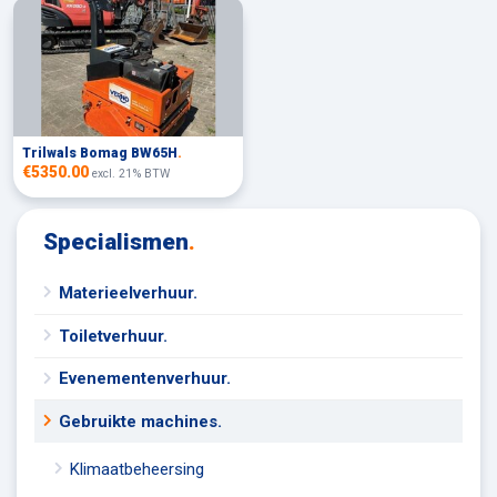
Trilwals Bomag BW65H
.
€5350.00
excl. 21% BTW
Specialismen
.
Materieelverhuur.
Toiletverhuur.
Evenementenverhuur.
Gebruikte machines.
Klimaatbeheersing