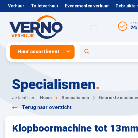
Verhuur
Toiletverhuur
Evenementen verhuur
Gebruikte
Snel
24/
Huur assortiment
Specialismen
.
Je bent hier:
Home
Specialismen
Gebruikte machine
Terug naar overzicht
Klopboormachine tot 13mm