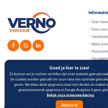
Informati
Over Vern
Even voors
Vacatures
Klant wor
Huurvoor
Verzekeri
Referenti
Goed je hier te zien!
MVO
Zo kunnen we je meteen vertellen dat onze website gebruikmaak
De cookies worden gebruikt om onze fans een optimale gebruike
Kwaliteit
geven. We delen deze gegevens nooit met derden en maken e
geanonimiseerde gegevens in Google Analytics 4 geen gebr
Bekijk onze privacyverklaring
Akkoord
© 2026 - Verno BV Materieel verhuur
Home
Sitemap
Contact