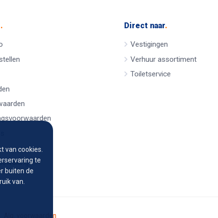
e
.
Direct naar
.
o
Vestigingen
tellen
Verhuur assortiment
Toiletservice
den
waarden
ngsvoorwaarden
es
t van cookies.
rservaring te
sbewaking
r buiten de
uik van.
Alg. voorwaarden