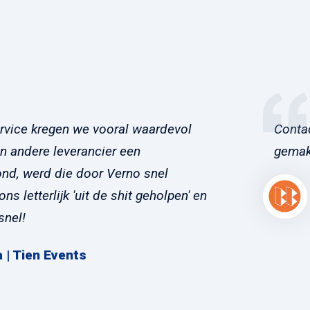
rvice kregen we vooral waardevol
Conta
en andere leverancier een
gemakk
ond, werd die door Verno snel
s letterlijk 'uit de shit geholpen' en
snel!
a | Tien Events