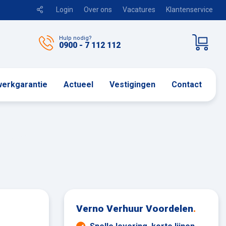
Login
Over ons
Vacatures
Klantenservice
Hulp nodig?
0900 - 7 112 112
erkgarantie
Actueel
Vestigingen
Contact
Verno Verhuur Voordelen
.