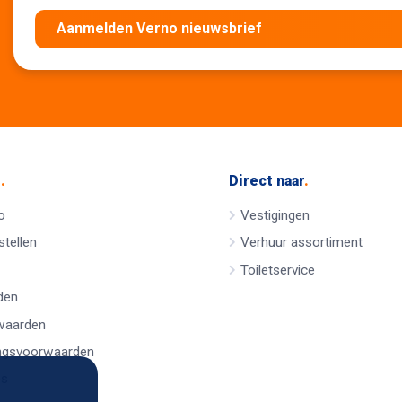
Aanmelden Verno nieuwsbrief
e
.
Direct naar
.
o
Vestigingen
tellen
Verhuur assortiment
Toiletservice
den
waarden
ngsvoorwaarden
es