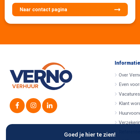
Naar contact pagina
Informati
Over Vern
Even voors
Vacatures
Klant wor
Huurvoor
Verzekeri
Referenti
Goed je hier te zien!