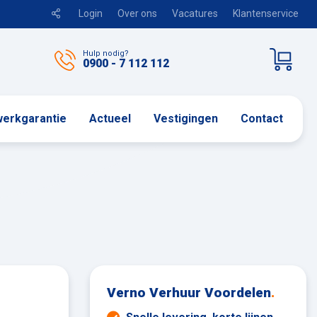
Login
Over ons
Vacatures
Klantenservice
Hulp nodig?
0900 - 7 112 112
erkgarantie
Actueel
Vestigingen
Contact
Verno Verhuur Voordelen
.