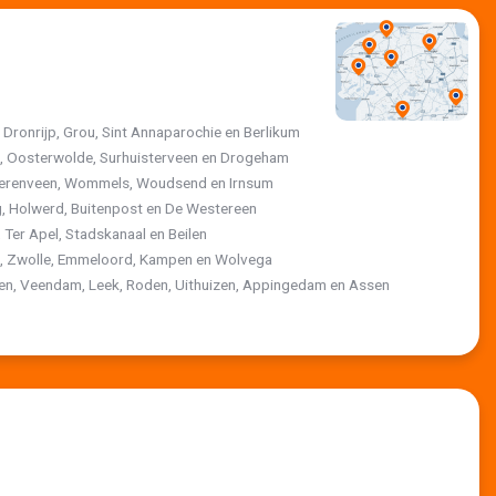
, Dronrijp, Grou, Sint Annaparochie en Berlikum
jk, Oosterwolde, Surhuisterveen en Drogeham
 Heerenveen, Wommels, Woudsend en Irnsum
, Holwerd, Buitenpost en De Westereen
 Ter Apel, Stadskanaal en Beilen
st, Zwolle, Emmeloord, Kampen en Wolvega
ten, Veendam, Leek, Roden, Uithuizen, Appingedam en Assen