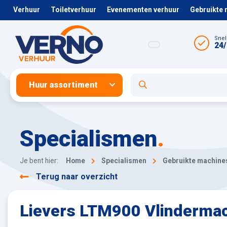
Verhuur
Toiletverhuur
Evenementen verhuur
Gebruikte
Snel
24/
Huur assortiment
Specialismen
.
Je bent hier:
Home
Specialismen
Gebruikte machine
Terug naar overzicht
Lievers LTM900 Vlindermac