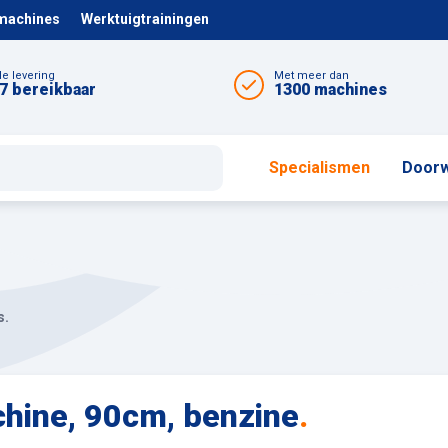
 machines
Werktuigtrainingen
le levering
Met meer dan
7 bereikbaar
1300 machines
Specialismen
Doorw
s.
hine, 90cm, benzine
.