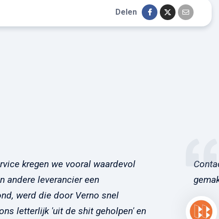
Delen
rvice kregen we vooral waardevol
Conta
en andere leverancier een
gemakk
ond, werd die door Verno snel
s letterlijk 'uit de shit geholpen' en