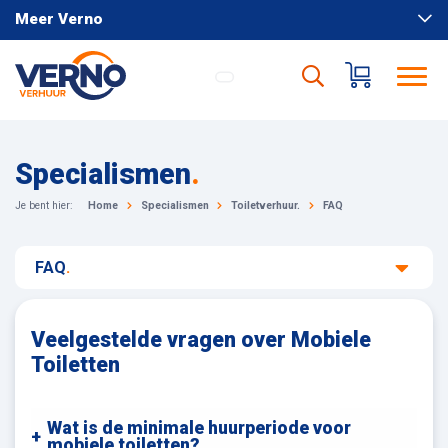
Meer Verno
Specialismen
.
Je bent hier:
Home
Specialismen
Toiletverhuur.
FAQ
FAQ
.
Veelgestelde vragen over Mobiele
Toiletten
Wat is de minimale huurperiode voor
mobiele toiletten?