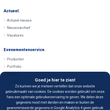
Actueel
.
Actueel nieuws
Nieuwsarchief
Vacatures
Evenementenservice
.
Producten
Portfolio
Service
Goed je hier te zien!
Checklist
Zo kunnen we je meteen vertellen dat onze website
gebruikmaakt van cookies. De cookies worden gebruikt om onze
fans een optimale gebruikerservaring te geven. We delen deze
gegevens nooit met derden en maken er buiten de
© 2026 - Verno BV Materieel verhuur
geanonimiseerde gegevens in Google Analytics 4 geen gebruik