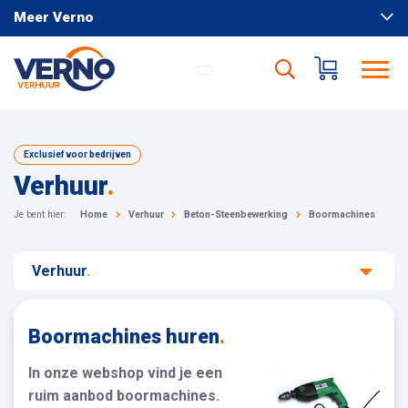
Meer Verno
Exclusief voor bedrijven
Verhuur
.
Je bent hier:
Home
Verhuur
Beton-Steenbewerking
Boormachines
Verhuur
.
Boormachines huren
.
In onze webshop vind je een
ruim aanbod boormachines.