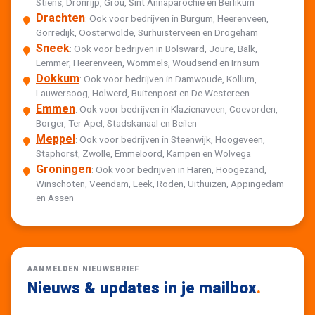
Stiens, Dronrijp, Grou, Sint Annaparochie en Berlikum
Drachten
: Ook voor bedrijven in Burgum, Heerenveen,
Gorredijk, Oosterwolde, Surhuisterveen en Drogeham
Sneek
: Ook voor bedrijven in Bolsward, Joure, Balk,
Lemmer, Heerenveen, Wommels, Woudsend en Irnsum
Dokkum
: Ook voor bedrijven in Damwoude, Kollum,
Lauwersoog, Holwerd, Buitenpost en De Westereen
Emmen
: Ook voor bedrijven in Klazienaveen, Coevorden,
Borger, Ter Apel, Stadskanaal en Beilen
Meppel
: Ook voor bedrijven in Steenwijk, Hoogeveen,
Staphorst, Zwolle, Emmeloord, Kampen en Wolvega
Groningen
: Ook voor bedrijven in Haren, Hoogezand,
Winschoten, Veendam, Leek, Roden, Uithuizen, Appingedam
en Assen
AANMELDEN NIEUWSBRIEF
Nieuws & updates in je mailbox
.