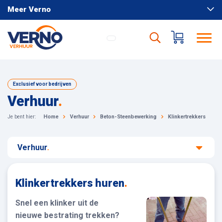
Meer Verno
Exclusief voor bedrijven
Verhuur
.
Je bent hier:
Home
Verhuur
Beton-Steenbewerking
Klinkertrekkers
Verhuur
.
Klinkertrekkers huren
.
Snel een klinker uit de
nieuwe bestrating trekken?