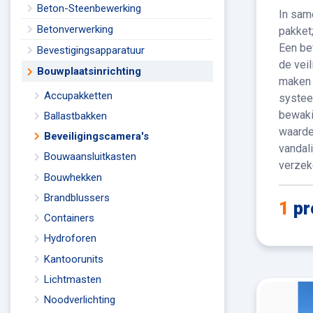
Beton-Steenbewerking
In sam
Betonverwerking
pakket
Een be
Bevestigingsapparatuur
de vei
Bouwplaatsinrichting
maken 
Accupakketten
systee
bewaki
Ballastbakken
waarde 
Beveiligingscamera's
vandal
Bouwaansluitkasten
verzek
Bouwhekken
Brandblussers
1
pr
Containers
Hydroforen
Kantoorunits
Lichtmasten
Noodverlichting