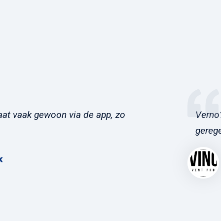
at vaak gewoon via de app, zo
Verno?
gerege
k