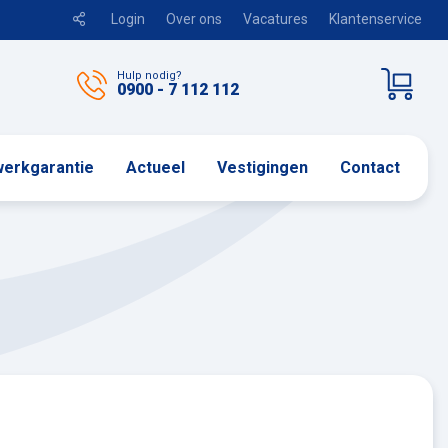
Login
Over ons
Vacatures
Klantenservice
Hulp nodig?
0900 - 7 112 112
erkgarantie
Actueel
Vestigingen
Contact