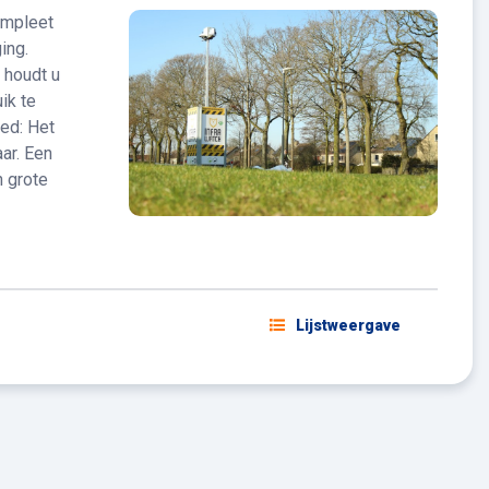
ompleet
ing.
 houdt u
ik te
ed: Het
ar. Een
 grote
Lijstweergave