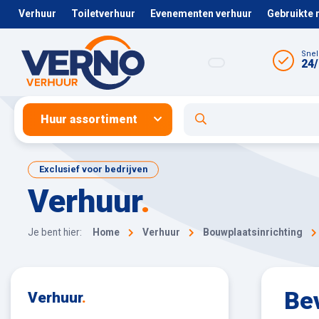
Verhuur
Toiletverhuur
Evenementen verhuur
Gebruikte
Snel
24/
Huur assortiment
Exclusief voor bedrijven
Verhuur
.
Je bent hier:
Home
Verhuur
Bouwplaatsinrichting
Be
Verhuur
.