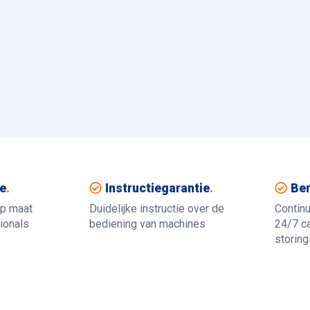
e
.
Instructiegarantie
.
Ber
op maat
Duidelijke instructie over de
Contin
ionals
bediening van machines
24/7 ca
storin