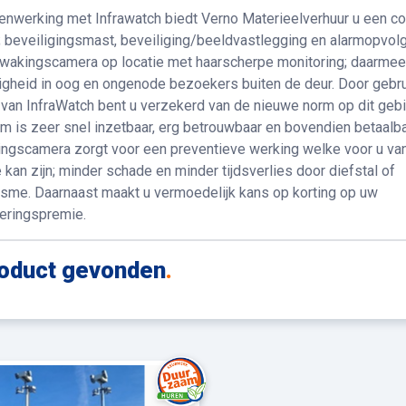
enwerking met Infrawatch biedt Verno Materieelverhuur u een c
; beveiligingsmast, beveiliging/beeldvastlegging en alarmopvolg
wakingscamera op locatie met haarscherpe monitoring; daarmee
ligheid in oog en ongenode bezoekers buiten de deur. Door gebru
van InfraWatch bent u verzekerd van de nieuwe norm op dit gebi
m is zeer snel inzetbaar, erg betrouwbaar en bovendien betaalba
ngscamera zorgt voor een preventieve werking welke voor u van
kan zijn; minder schade en minder tijdsverlies door diefstal of
isme. Daarnaast maakt u vermoedelijk kans op korting op uw
eringspremie.
oduct gevonden
.