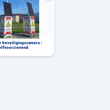
 beveiligingscamera |
elfvoorzienend
.