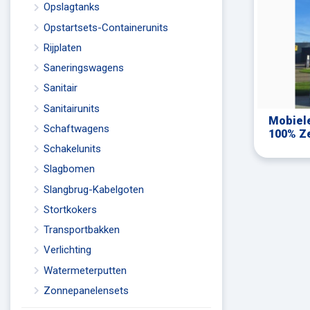
Opslagtanks
Opstartsets-Containerunits
Rijplaten
Saneringswagens
Sanitair
Sanitairunits
Mobiele
Schaftwagens
100% Z
Schakelunits
Slagbomen
Slangbrug-Kabelgoten
Stortkokers
Transportbakken
Verlichting
Watermeterputten
Zonnepanelensets