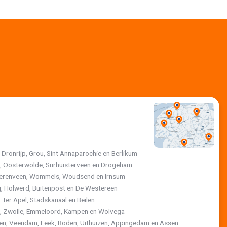
, Dronrijp, Grou, Sint Annaparochie en Berlikum
jk, Oosterwolde, Surhuisterveen en Drogeham
 Heerenveen, Wommels, Woudsend en Irnsum
, Holwerd, Buitenpost en De Westereen
 Ter Apel, Stadskanaal en Beilen
st, Zwolle, Emmeloord, Kampen en Wolvega
ten, Veendam, Leek, Roden, Uithuizen, Appingedam en Assen