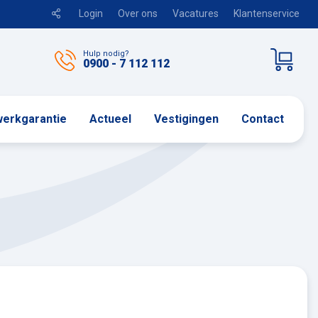
Login
Over ons
Vacatures
Klantenservice
Hulp nodig?
0900 - 7 112 112
erkgarantie
Actueel
Vestigingen
Contact