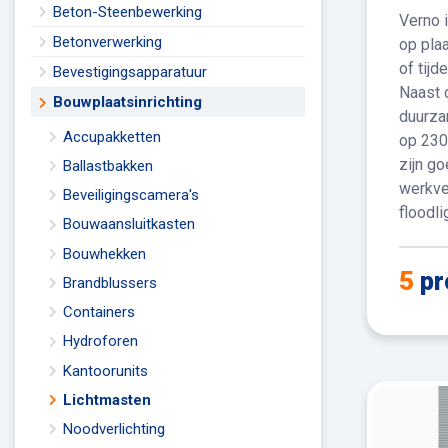
Beton-Steenbewerking
Verno i
Betonverwerking
op pla
of tij
Bevestigingsapparatuur
Naast d
Bouwplaatsinrichting
duurza
Accupakketten
op 230
zijn g
Ballastbakken
werkve
Beveiligingscamera's
floodli
Bouwaansluitkasten
Bouwhekken
5
pr
Brandblussers
Containers
Hydroforen
Kantoorunits
Lichtmasten
Noodverlichting