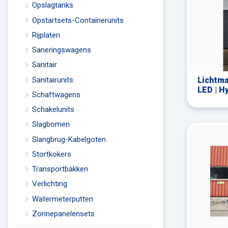
Opslagtanks
Opstartsets-Containerunits
Rijplaten
Saneringswagens
Sanitair
Lichtma
Sanitairunits
LED | H
Schaftwagens
Schakelunits
Slagbomen
Slangbrug-Kabelgoten
Stortkokers
Transportbakken
Verlichting
Watermeterputten
Zonnepanelensets