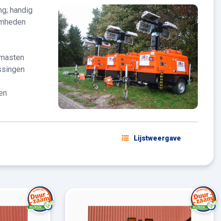
ng; handig
aamheden
tmasten
ssingen
en
Lijstweergave