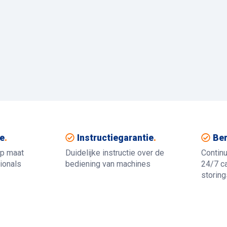
e
.
Instructiegarantie
.
Ber
op maat
Duidelijke instructie over de
Contin
ionals
bediening van machines
24/7 ca
storin