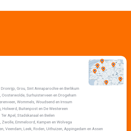
, Dronrijp, Grou, Sint Annaparochie en Berlikum
jk, Oosterwolde, Surhuisterveen en Drogeham
 Heerenveen, Wommels, Woudsend en Irnsum
, Holwerd, Buitenpost en De Westereen
 Ter Apel, Stadskanaal en Beilen
st, Zwolle, Emmeloord, Kampen en Wolvega
ten, Veendam, Leek, Roden, Uithuizen, Appingedam en Assen