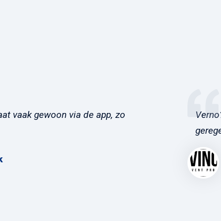
at vaak gewoon via de app, zo
Verno?
gerege
k