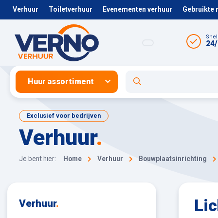
Verhuur
Toiletverhuur
Evenementen verhuur
Gebruikte
Snel
24/
Huur assortiment
Exclusief voor bedrijven
Verhuur
.
Je bent hier:
Home
Verhuur
Bouwplaatsinrichting
Li
Verhuur
.