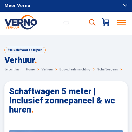
Meer Verno
Exclusief voor bedrijven
Verhuur
.
Je bent hier:
Home
Verhuur
Bouwplaatsinrichting
Schaftwagens
Scha
Schaftwagen 5 meter |
Inclusief zonnepaneel & wc
huren
.