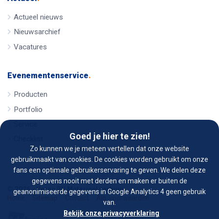
Actueel nieuws
Nieuwsarchief
Vacatures
Evenementenservice
.
Producten
Portfolio
Service
Goed je hier te zien!
Checklist
Zo kunnen we je meteen vertellen dat onze website
gebruikmaakt van cookies. De cookies worden gebruikt om onze
fans een optimale gebruikerservaring te geven. We delen deze
gegevens nooit met derden en maken er buiten de
© 2026 - Verno BV Materieel verhuur
geanonimiseerde gegevens in Google Analytics 4 geen gebruik
Home
Sitemap
Contact
Alg. voorwaarden
van.
Bekijk onze privacyverklaring