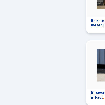
Knik-te
meter |
Kilowat
in kast
.