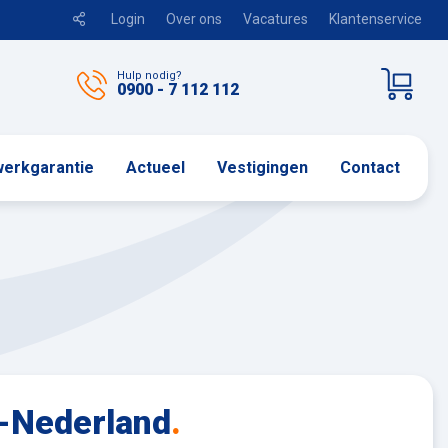
Login
Over ons
Vacatures
Klantenservice
Hulp nodig?
0900 - 7 112 112
erkgarantie
Actueel
Vestigingen
Contact
d-Nederland
.