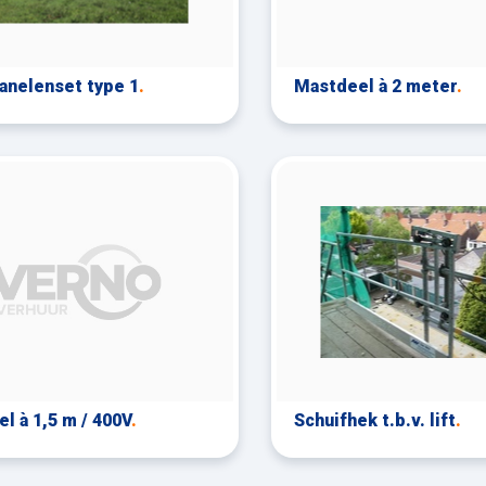
nelenset type 1
.
Mastdeel à 2 meter
.
l à 1,5 m / 400V
.
Schuifhek t.b.v. lift
.