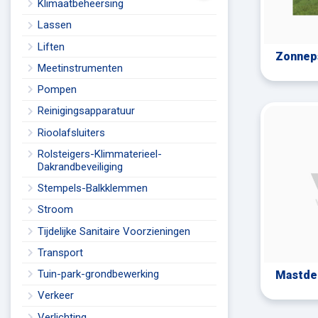
Klimaatbeheersing
Lassen
Liften
Zonnepa
Meetinstrumenten
Pompen
Reinigingsapparatuur
Rioolafsluiters
Rolsteigers-Klimmaterieel-
Dakrandbeveiliging
Stempels-Balkklemmen
Stroom
Tijdelijke Sanitaire Voorzieningen
Transport
Tuin-park-grondbewerking
Mastdee
Verkeer
Verlichting