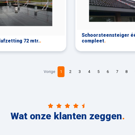
Schoorsteensteiger éé
afzetting 72 mtr.
.
compleet
.
Vorige
1
2
3
4
5
6
7
8
Wat onze klanten zeggen
.