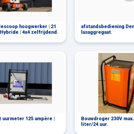
lescoop hoogwerker | 21
afstandsbediening De
 Hybride | 4x4 zelfrijdend
.
lasaggregaat
.
t uurmeter 125 ampère |
Bouwdroger 230V max.
liter/24 uur
.