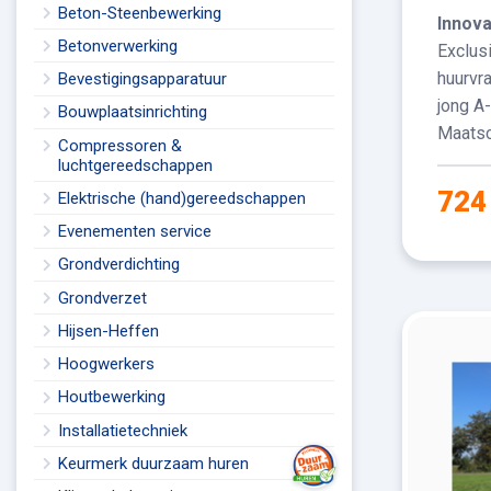
Beton-Steenbewerking
Innovat
Betonverwerking
​Exclu
huurvra
Bevestigingsapparatuur
jong A
Bouwplaatsinrichting
Maatsc
Compressoren &
luchtgereedschappen
724
Elektrische (hand)gereedschappen
Evenementen service
Grondverdichting
Grondverzet
Hijsen-Heffen
Hoogwerkers
Houtbewerking
Installatietechniek
Keurmerk duurzaam huren