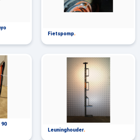
nyo
Fietspomp
.
 90
Leuninghouder
.