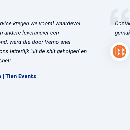
rvice kregen we vooral waardevol
Conta
en andere leverancier een
gemakk
ond, werd die door Verno snel
s letterlijk 'uit de shit geholpen' en
snel!
a | Tien Events