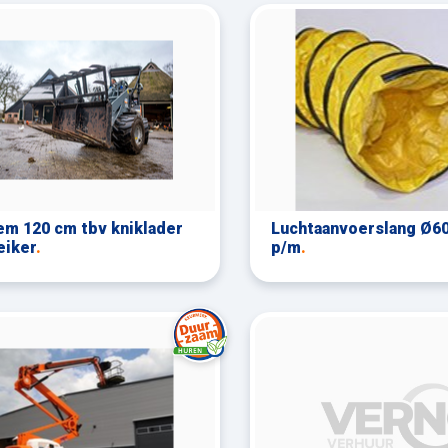
m 120 cm tbv kniklader
Luchtaanvoerslang Ø6
eiker
.
p/m
.