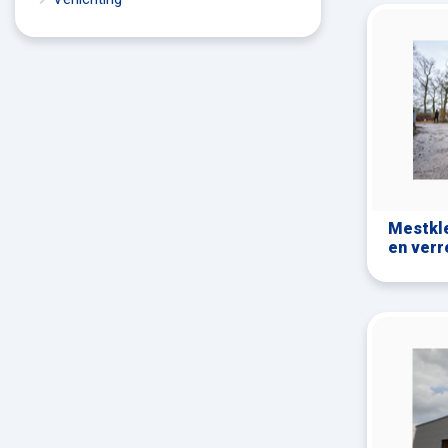
Mestkle
en verr