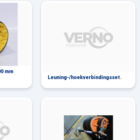
00 mm
Leuning-/hoekverbindingsset
.