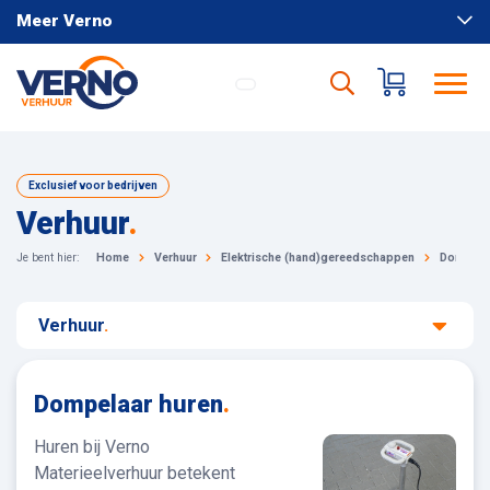
Meer Verno
Exclusief voor bedrijven
Verhuur
.
Je bent hier:
Home
Verhuur
Elektrische (hand)gereedschappen
Dompela
Verhuur
.
Dompelaar huren
.
Huren bij Verno
Materieelverhuur betekent