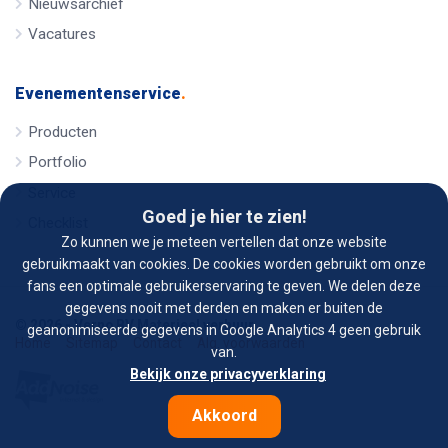
Nieuwsarchief
Vacatures
Evenementenservice
.
Producten
Portfolio
Service
Goed je hier te zien!
Checklist
Zo kunnen we je meteen vertellen dat onze website
gebruikmaakt van cookies. De cookies worden gebruikt om onze
fans een optimale gebruikerservaring te geven. We delen deze
gegevens nooit met derden en maken er buiten de
© 2026 - Verno BV Materieel verhuur
geanonimiseerde gegevens in Google Analytics 4 geen gebruik
Home
Sitemap
Contact
Alg. voorwaarden
van.
Bekijk onze privacyverklaring
Akkoord