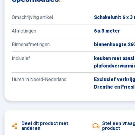
Omschrijving artikel
Schakelunit 6 x 3
Afmetingen
6 x 3 meter
Binnenafmetingen
binnenhoogte 26
Inclusief
keuken met aanslu
plafondverwarmin
Huren in Noord-Nederland
Exclusief verkrij
Drenthe en Fries
Deel dit product
met
Stel een vraa
anderen
product