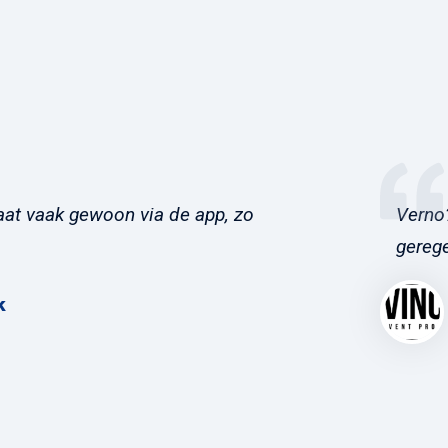
at vaak gewoon via de app, zo
Verno?
gerege
k