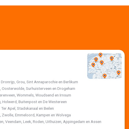
, Dronrijp, Grou, Sint Annaparochie en Berlikum
jk, Oosterwolde, Surhuisterveen en Drogeham
 Heerenveen, Wommels, Woudsend en Irnsum
, Holwerd, Buitenpost en De Westereen
 Ter Apel, Stadskanaal en Beilen
st, Zwolle, Emmeloord, Kampen en Wolvega
ten, Veendam, Leek, Roden, Uithuizen, Appingedam en Assen