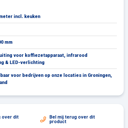
(de)monteren
Stalen frame met heftrucksleuven en twist-lock
 meter incl. keuken
Stalen verzinkte dakplaten
Plafondplaat 6mm en vloerplaat 18mm
Plug & play elektra
Ledverlichting
00 mm
Naadloze polyester sandwich binnen- en
iting voor koffiezetapparaat, infrarood
buitenwanden
g & LED-verlichting
Deurkozijn zowel geschikt voor buiten- als
binnendeuren
gbaar voor bedrijven op onze locaties in Groningen,
land
g
over dit
Bel mij terug
over dit
product