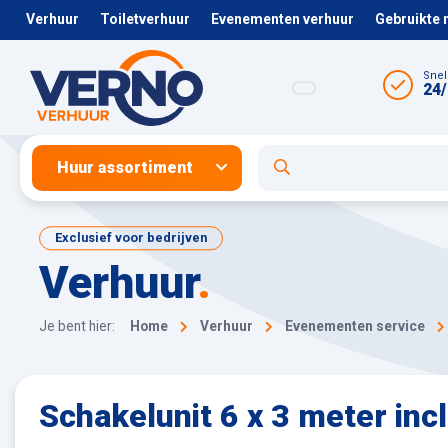
Verhuur
Toiletverhuur
Evenementen verhuur
Gebruikte
Snel
24/
Huur assortiment
Exclusief voor bedrijven
Verhuur
.
Je bent hier:
Home
Verhuur
Evenementen service
Schakelunit 6 x 3 meter inc