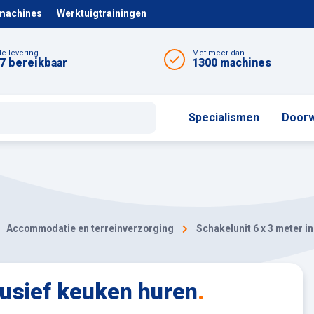
 machines
Werktuigtrainingen
le levering
Met meer dan
7 bereikbaar
1300 machines
Specialismen
Doorw
Accommodatie en terreinverzorging
Schakelunit 6 x 3 meter i
lusief keuken huren
.