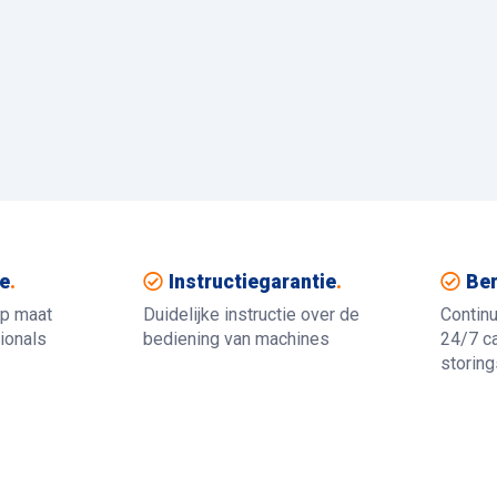
e
.
Instructiegarantie
.
Ber
op maat
Duidelijke instructie over de
Contin
ionals
bediening van machines
24/7 ca
storin