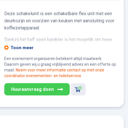
Deze schakelunit is een schakelbare flex unit met een
deurkozijn en voorzien van keuken met aansluiting voor
koffiezetapparaat.
Dankzij het half open karakter is het mogelijk om twee
halfopen units van 18 m² tot één ruimte van 36 m² te
Toon meer
vormen. Alle schakelunits zijn voorzien van
Een evenement organiseren betekent altijd maatwerk.
plafondverwarming, er hangen dus geen
Daarom geven wij u graag vrijblijvend advies en een offerte op
verwarmingstoestellen aan de wanden.
maat.
Neem voor meer informatie contact op met onze
De units zijn in te zetten voor meerdere doeleinden,
coördinator evenementen- en toiletservice.
zoals schaftruimte, kantoorruimte of vergaderruimte.
Huuraanvraag doen
Afmetingen 6000x2995x3010 mm
Binnenhoogte 2600 mm
Isolatiewaarde Rc 4
Volledig modulair wandsysteem, snel te