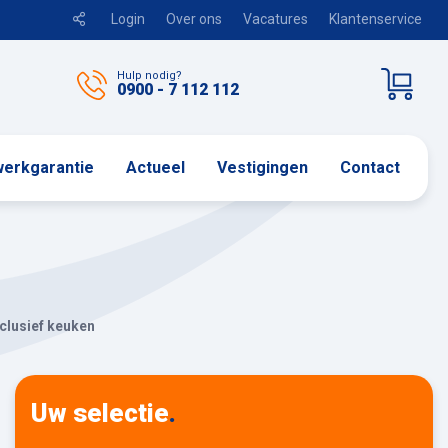
Login
Over ons
Vacatures
Klantenservice
Hulp nodig?
0900 - 7 112 112
erkgarantie
Actueel
Vestigingen
Contact
nclusief keuken
Uw selectie
.