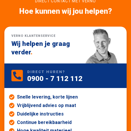
DIRECT CONTACT MET VERNO
Hoe kunnen wij jou helpen?
VERNO KLANTENSERVICE
Wij helpen je graag
verder
.
DIRECT HUREN?
0900 - 7 112 112
Snelle levering, korte lijnen
Vrijblijvend advies op maat
Duidelijke instructies
Continue bereikbaarheid
Hoge kwaliteit materieel