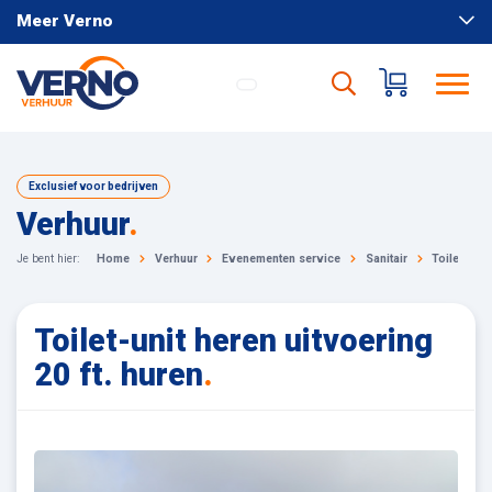
Meer Verno
Exclusief voor bedrijven
Verhuur
.
Je bent hier:
Home
Verhuur
Evenementen service
Sanitair
Toilet-unit
Toilet-unit heren uitvoering
20 ft. huren
.