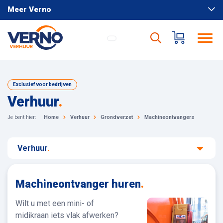
Meer Verno
Exclusief voor bedrijven
Verhuur
.
Je bent hier:
Home
Verhuur
Grondverzet
Machineontvangers
Verhuur
.
Machineontvanger huren
.
Wilt u met een mini- of
midikraan iets vlak afwerken?