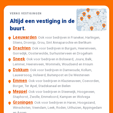
VERNO VESTIGINGEN
Altijd een vestiging in de
buurt
.
Leeuwarden
: Ook voor bedrijven in Franeker, Harlingen,
Stiens, Dronrijp, Grou, Sint Annaparochie en Berlikum
Drachten
: Ook voor bedrijven in Burgum, Heerenveen,
Gorredijk, Oosterwolde, Surhuisterveen en Drogeham
Sneek
: Ook voor bedrijven in Bolsward, Joure, Balk,
Lemmer, Heerenveen, Wommels, Woudsend en Irnsum
Dokkum
: Ook voor bedrijven in Damwoude, Kollum,
Lauwersoog, Holwerd, Buitenpost en De Westereen
Emmen
: Ook voor bedrijven in Klazienaveen, Coevorden,
Borger, Ter Apel, Stadskanaal en Beilen
Meppel
: Ook voor bedrijven in Steenwijk, Hoogeveen,
Staphorst, Zwolle, Emmeloord, Kampen en Wolvega
Groningen
: Ook voor bedrijven in Haren, Hoogezand,
Winschoten, Veendam, Leek, Roden, Uithuizen, Appingedam
en Assen