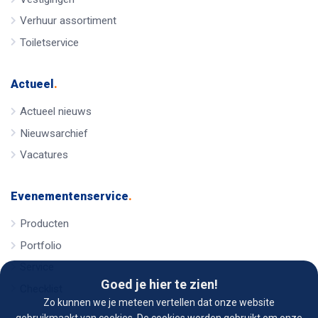
Verhuur assortiment
Toiletservice
Actueel
.
Actueel nieuws
Nieuwsarchief
Vacatures
Evenementenservice
.
Producten
Portfolio
Service
Goed je hier te zien!
Checklist
Zo kunnen we je meteen vertellen dat onze website
gebruikmaakt van cookies. De cookies worden gebruikt om onze