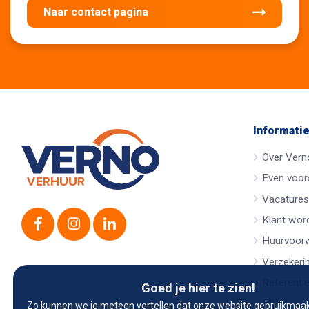
Naar contact pagina
Informati
Over Vern
Even voors
Vacatures
Klant wor
Huurvoor
Verzekeri
Referenti
Goed je hier te zien!
MVO
Zo kunnen we je meteen vertellen dat onze website gebruikmaak