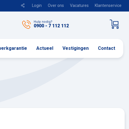
Login
Over ons
Vacatures
Klantenservice
Hulp nodig?
0900 - 7 112 112
erkgarantie
Actueel
Vestigingen
Contact