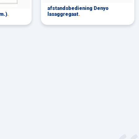
afstandsbediening Denyo
m.)
.
lasaggregaat
.