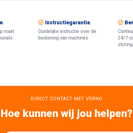
e
.
Instructiegarantie
.
Ber
op maat
Duidelijke instructie over de
Contin
ionals
bediening van machines
24/7 ca
storin
DIRECT CONTACT MET VERNO
Hoe kunnen wij jou helpen?