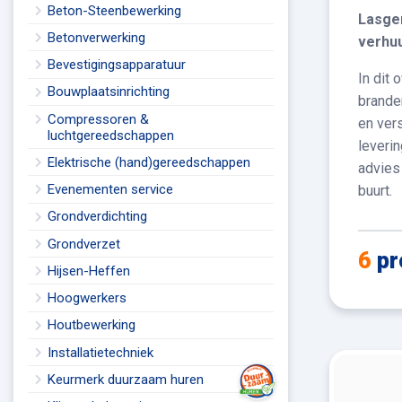
Beton-Steenbewerking
Lasger
Betonverwerking
verhu
Bevestigingsapparatuur
In dit 
Bouwplaatsinrichting
brande
Compressoren &
en ver
luchtgereedschappen
leverin
Elektrische (hand)gereedschappen
advies 
Evenementen service
buurt.
Grondverdichting
Grondverzet
6
pr
Hijsen-Heffen
Hoogwerkers
Houtbewerking
Installatietechniek
Keurmerk duurzaam huren