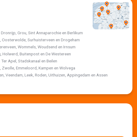
, Dronrijp, Grou, Sint Annaparochie en Berlikum
jk, Oosterwolde, Surhuisterveen en Drogeham
 Heerenveen, Wommels, Woudsend en Irnsum
, Holwerd, Buitenpost en De Westereen
 Ter Apel, Stadskanaal en Beilen
st, Zwolle, Emmeloord, Kampen en Wolvega
ten, Veendam, Leek, Roden, Uithuizen, Appingedam en Assen