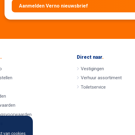
Aanmelden Verno nieuwsbrief
e
.
Direct naar
.
o
Vestigingen
tellen
Verhuur assortiment
Toiletservice
den
waarden
ngsvoorwaarden
es
t van cookies.