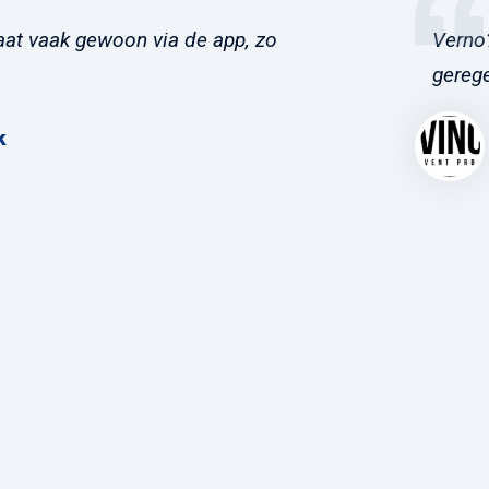
at vaak gewoon via de app, zo
Verno?
gerege
k