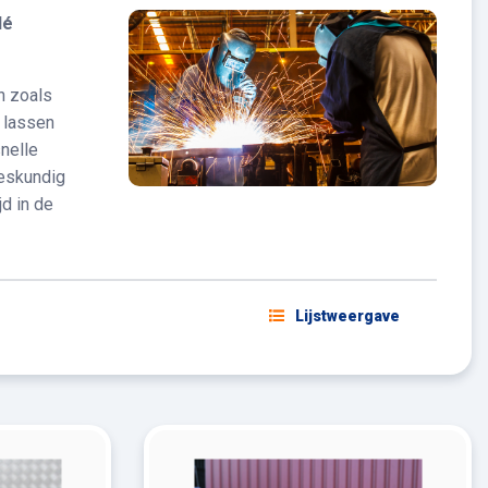
dé
n zoals
 lassen
nelle
deskundig
jd in de
Lijstweergave