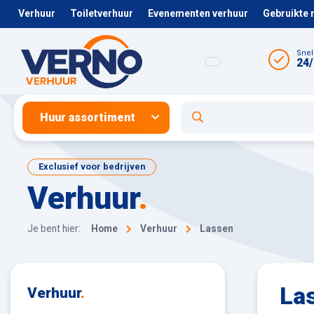
Verhuur
Toiletverhuur
Evenementen verhuur
Gebruikte
Snel
24/
Huur assortiment
Exclusief voor bedrijven
Verhuur
.
Je bent hier:
Home
Verhuur
Lassen
La
Verhuur
.