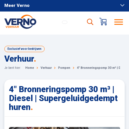
Meer Verno
Exclusief voor bedrijven
Verhuur
.
Je bent hier:
Home
Verhuur
Pompen
4" Bronneringspomp 30 m³ | Diesel
4" Bronneringspomp 30 m³ |
Diesel | Supergeluidgedempt
huren
.