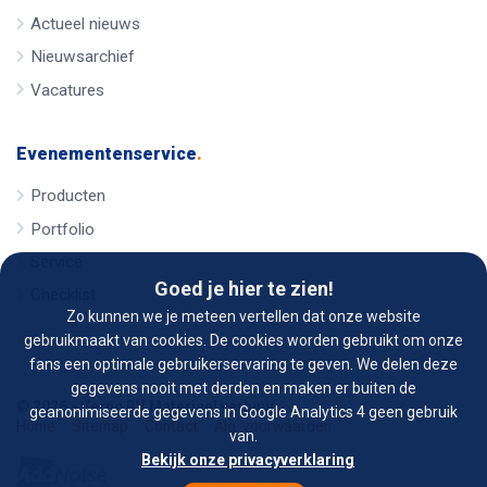
Actueel nieuws
Nieuwsarchief
Vacatures
Evenementenservice
.
Producten
Portfolio
Service
Goed je hier te zien!
Checklist
Zo kunnen we je meteen vertellen dat onze website
gebruikmaakt van cookies. De cookies worden gebruikt om onze
fans een optimale gebruikerservaring te geven. We delen deze
gegevens nooit met derden en maken er buiten de
© 2026 - Verno BV Materieel verhuur
geanonimiseerde gegevens in Google Analytics 4 geen gebruik
Home
Sitemap
Contact
Alg. voorwaarden
van.
Bekijk onze privacyverklaring