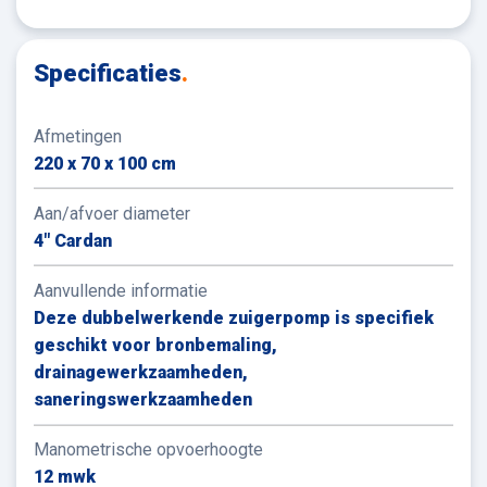
stil, door de supergeluiddempende kast.
Geheel passend in onze MVO-doelstellingen draaien
Specificaties
.
alle machines op TRAXX Zero. Deze dieselsoort
compenseert en reduceert CO2 uitstoot. De reductie
Afmetingen
wordt gerealiseerd door efficiëntere verbranding van
220 x 70 x 100 cm
brandstof. De resterende CO2 uitstoot word
gecompenseerd door te investeren in gecertificeerde
Aan/afvoer diameter
duurzame energieprojecten. Hierdoor kunt u CO2-
4" Cardan
neutraal werken met onze pompen. De overstap naar
deze brandstof past in de doelstellingen van Verno.
Aanvullende informatie
Deze dubbelwerkende zuigerpomp is specifiek
geschikt voor bronbemaling,
drainagewerkzaamheden,
saneringswerkzaamheden
Manometrische opvoerhoogte
12 mwk