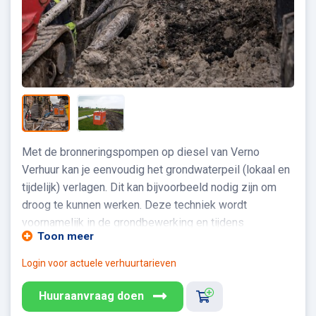
Met de bronneringspompen op diesel van Verno
Verhuur kan je eenvoudig het grondwaterpeil (lokaal en
tijdelijk) verlagen. Dit kan bijvoorbeeld nodig zijn om
droog te kunnen werken. Deze techniek wordt
voornamelijk in de grondbewerking en tijdens
Toon meer
bouwwerkzaamheden gebruikt. De pomp zuigt het
grondwater aan en voert dit vervolgens via een leiding
Login voor actuele verhuurtarieven
af. Een voordeel van deze pompen is dat het water én
lucht kan aanzuigen. Hierdoor ben je verzekerd van een
Huuraanvraag doen
droog werkoppervlakte. De bronneringspomp is zeer