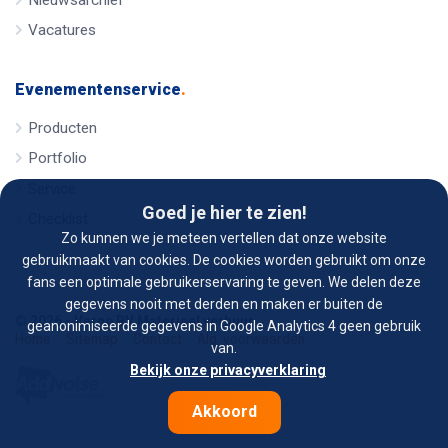
Vacatures
Evenementenservice
.
Producten
Portfolio
Service
Goed je hier te zien!
Checklist
Zo kunnen we je meteen vertellen dat onze website
gebruikmaakt van cookies. De cookies worden gebruikt om onze
fans een optimale gebruikerservaring te geven. We delen deze
gegevens nooit met derden en maken er buiten de
© 2026 - Verno BV Materieel verhuur
geanonimiseerde gegevens in Google Analytics 4 geen gebruik
Home
Sitemap
Contact
Alg. voorwaarden
van.
Bekijk onze privacyverklaring
Akkoord