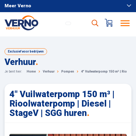
Meer Verno
Exclusief voor bedrijven
Verhuur
.
Je bent hier:
Home
Verhuur
Pompen
4" Vuilwaterpomp 150 m³ | Rioolwat
4" Vuilwaterpomp 150 m³ |
Rioolwaterpomp | Diesel |
StageV | SGG huren
.