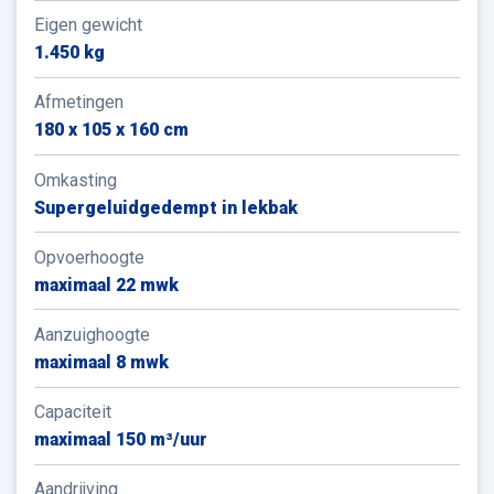
offroad verkeer zoals heftrucks, verreikers,
Eigen gewicht
graafmachines en verschillende andere soorten
1.450 kg
materieel in ons assortiment.
We vertellen je hier graag
meer over de tussenoplossing in de transitie naar
Afmetingen
schone energie & een groenere toekomst.
180 x 105 x 160 cm
Omkasting
Supergeluidgedempt in lekbak
Opvoerhoogte
maximaal 22 mwk
Aanzuighoogte
maximaal 8 mwk
Capaciteit
maximaal 150 m³/uur
Aandrijving