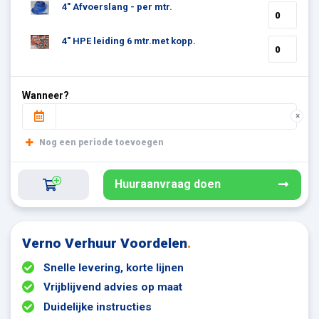
4" Afvoerslang - per mtr.
4" HPE leiding 6 mtr.met kopp.
Wanneer?
×
Nog een periode toevoegen
Huuraanvraag doen
Verno Verhuur Voordelen
.
Snelle levering, korte lijnen
Vrijblijvend advies op maat
Duidelijke instructies