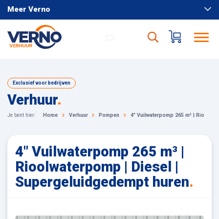
Meer Verno
Exclusief voor bedrijven
Verhuur
.
Je bent hier:
Home
Verhuur
Pompen
4" Vuilwaterpomp 265 m³ | Rioolwat
4" Vuilwaterpomp 265 m³ |
Rioolwaterpomp | Diesel |
Supergeluidgedempt huren
.