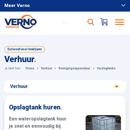
Meer Verno
Exclusief voor bedrijven
Verhuur
.
Je bent hier:
Home
Verhuur
Reinigingsapparatuur
Opslagtanks
Verhuur
.
Opslagtank huren
.
Een wateropslagtank huur
je snel en eenvoudig bij