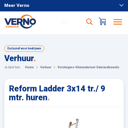
Meer Verno
Exclusief voor bedrijven
Verhuur
.
Je bent hier:
Home
Verhuur
Rolsteigers-Klimmaterieel-Dakrandbeveiliging
Reform Ladder 3x14 tr./ 9
mtr. huren
.