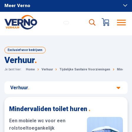
Meer Verno
Exclusief voor bedrijven
Verhuur
.
Je bent hier:
Home
Verhuur
Tijdelijke Sanitaire Voorzieningen
Mindervali
Verhuur
.
Mindervaliden toilet huren
.
Een mobiele wc voor een
rolstoeltoegankelijk