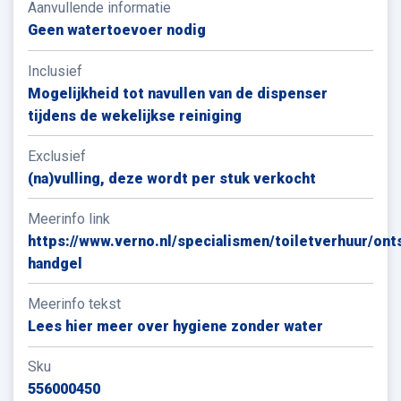
Aanvullende informatie
bacterie- en virusdodend is. Onze collega’s van de
Geen watertoevoer nodig
Verno Toiletservice vervangen de eventuele lege
verpakking door een navulverpakking tijdens de
Inclusief
wekelijkse reiniging.
Mogelijkheid tot navullen van de dispenser
Maak ook gebruik van de meest hygiënische
tijdens de wekelijkse reiniging
toiletverhuurder van Noord-Nederland, laat u
informeren door de verhuurspecialisten van Verno
Exclusief
Materieelverhuur via 0900 7 112 112.
(na)vulling, deze wordt per stuk verkocht
Meerinfo link
Lees hier meer over hygiene zonder water
https://www.verno.nl/specialismen/toiletverhuur/on
handgel
Meerinfo tekst
Lees hier meer over hygiene zonder water
Sku
556000450