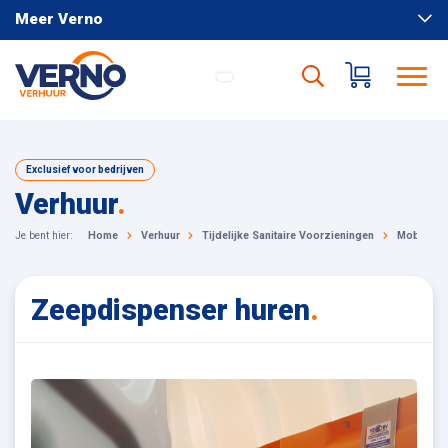
Meer Verno
Exclusief voor bedrijven
Verhuur
.
Je bent hier:
Home
Verhuur
Tijdelijke Sanitaire Voorzieningen
Mobiele to
Zeepdispenser huren
.