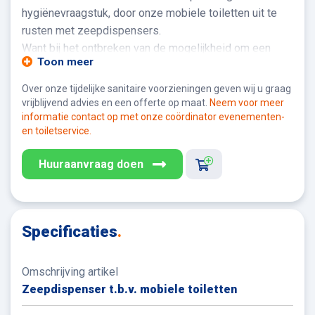
hygiënevraagstuk, door onze mobiele toiletten uit te
rusten met zeepdispensers.
Want bij het ontbreken van de mogelijkheid om een
Toon meer
handwasunit te plaatsen en te gebruiken, of als
aanvulling daarop, bieden onze zeepdispensers
Over onze tijdelijke sanitaire voorzieningen geven wij u graag
uitkomst.
vrijblijvend advies en een offerte op maat.
Neem voor meer
informatie contact op met onze coördinator evenementen-
Kies voor hygiëne en ontdek de
voordelen
:
en toiletservice.
- Bacteriedodend
Huuraanvraag doen
- Virusdodend
- Geen water nodig
- Zuinig in gebruik
- Praktisch
Specificaties
.
- Eenvoudig te plaatsen
- Voldoet aan voorschriften voor werkzaamheden t.b.v.
het waterleidingbedrijf
Omschrijving artikel
Zeepdispenser t.b.v. mobiele toiletten
De zeepdispensers bevatten desinfecterende gel, die