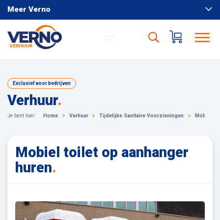
Meer Verno
Exclusief voor bedrijven
Verhuur
.
Je bent hier:
Home
Verhuur
Tijdelijke Sanitaire Voorzieningen
Mobiel to
Mobiel toilet op aanhanger
huren
.