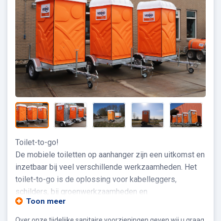
Toilet-to-go!
De mobiele toiletten op aanhanger zijn een uitkomst en
inzetbaar bij veel verschillende werkzaamheden. Het
toilet-to-go is de oplossing voor kabelleggers,
schilders, bij groenwerkzaamheden en
Toon meer
werkzaamheden voor woningcorporaties. Voor gebruik
van deze toiletten is geen water- en rioolaansluiting
Over onze tijdelijke sanitaire voorzieningen geven wij u graag