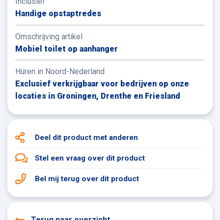
Inclusief
persoonlijk contact, deskundig advies en met
Handige opstaptredes
vestigingen in Groningen, Drenthe & Friesland zijn wij
altijd in de buurt.
Omschrijving artikel
Mobiel toilet op aanhanger
De mobiele toiletten op aanhanger zijn een
uitkomst en inzetbaar bij veel verschillende
Huren in Noord-Nederland
werkzaamheden. Het toilet-to-go is de
Exclusief verkrijgbaar voor bedrijven op onze
oplossing voor kabelleggers, schilders, bij
locaties in Groningen, Drenthe en Friesland
groenwerkzaamheden en werkzaamheden
voor woningcorporaties.
Dirk Jan Volbeda, binnendienstmedewerker
Deel dit product
met anderen
Stel een vraag
over dit product
Bel mij terug
over dit product
Terug naar overzicht