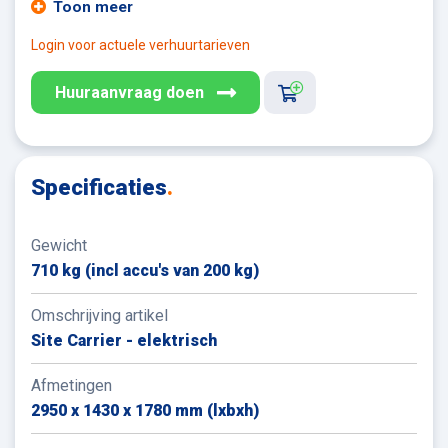
volle accu. De gator heeft twee zitplaatsen en een
Toon meer
laadbak met een maximaal laadvermogen van 140 kilo.
Login voor actuele verhuurtarieven
De site carrier behaalt 35 kilometer per uur. De gator is
voorzien van een dak, elektrische verlichting en een
Huuraanvraag doen
voorruit met ruitenwissers en kan uitgebreid worden
met een aanhanger van maximaal 500 kilo.
Voor het besturen van de site-carriers is een
Specificaties
.
Rijbewijs-B verplicht!
Gewicht
710 kg (incl accu's van 200 kg)
Omschrijving artikel
Site Carrier - elektrisch
Afmetingen
2950 x 1430 x 1780 mm (lxbxh)