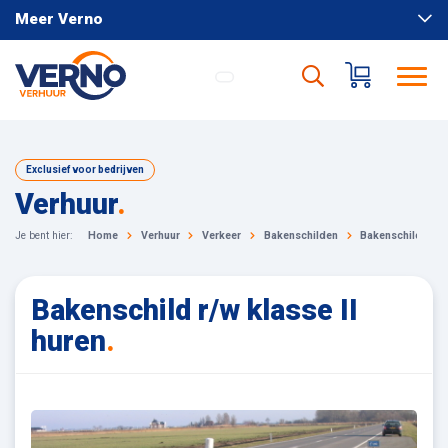
Meer Verno
Exclusief voor bedrijven
Verhuur
.
Je bent hier:
Home
Verhuur
Verkeer
Bakenschilden
Bakenschild r/w k
Bakenschild r/w klasse II
huren
.