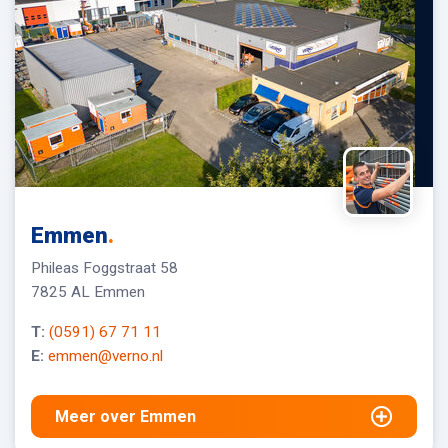
Emmen
.
Phileas Foggstraat 58
7825 AL Emmen
T:
(0591) 67 71 11
E:
emmen@verno.nl
Meer over Emmen