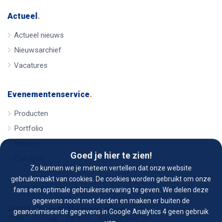
Actueel
.
Actueel nieuws
Nieuwsarchief
Vacatures
Evenementenservice
.
Producten
Portfolio
Service
Goed je hier te zien!
Checklist
Zo kunnen we je meteen vertellen dat onze website
gebruikmaakt van cookies. De cookies worden gebruikt om onze
fans een optimale gebruikerservaring te geven. We delen deze
gegevens nooit met derden en maken er buiten de
© 2026 - Verno BV Materieel verhuur
geanonimiseerde gegevens in Google Analytics 4 geen gebruik
Home
Sitemap
Contact
Alg. voorwaarden