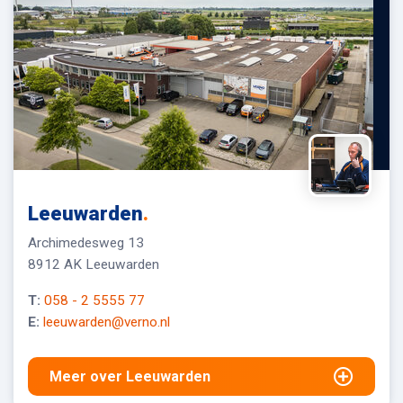
Leeuwarden
.
Archimedesweg 13
8912 AK Leeuwarden
T:
058 - 2 5555 77
E:
leeuwarden@verno.nl
Meer over Leeuwarden