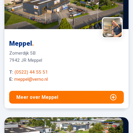
Meppel
.
Zomerdijk 5B
7942 JR Meppel
T:
(0522) 44 55 51
E:
meppel@verno.nl
Meer over Meppel