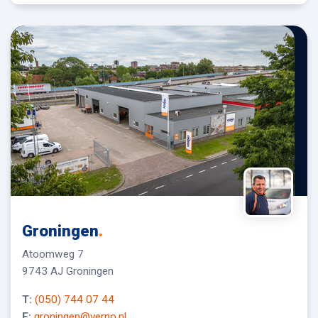
Groningen
.
Atoomweg 7
9743 AJ Groningen
T:
(050) 744 07 44
E:
groningen@verno.nl