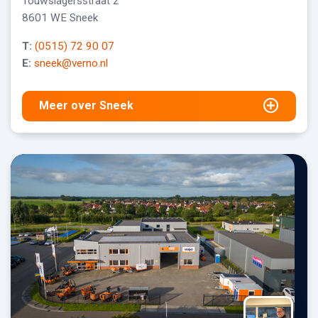
Touwslagersstraat 2
8601 WE Sneek
T:
(0515) 72 90 07
E:
sneek@verno.nl
Meer over Sneek