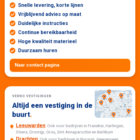
Snelle levering, korte lijnen
Vrijblijvend advies op maat
Duidelijke instructies
Continue bereikbaarheid
Hoge kwaliteit materieel
Duurzaam huren
Naar contact pagina
VERNO VESTIGINGEN
Altijd een vestiging in de
buurt
.
Leeuwarden
: Ook voor bedrijven in Franeker, Harlingen,
Stiens, Dronrijp, Grou, Sint Annaparochie en Berlikum
Drachten
: Ook voor bedrijven in Burgum, Heerenveen,