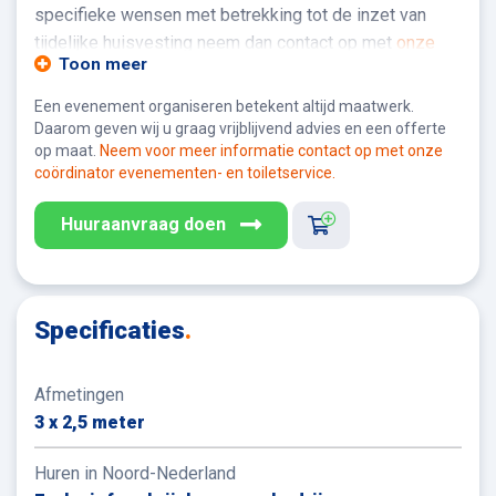
specifieke wensen met betrekking tot de inzet van
tijdelijke huisvesting neem dan contact op met
onze
Toon meer
verhuurspecialist bij jou in de buurt.
Een evenement organiseren betekent altijd maatwerk.
Toezicht op inkomend en uitgaand verkeer en bezoek
Daarom geven wij u graag vrijblijvend advies en een offerte
en tegelijkertijd een veilige, beschutte werkplek
op maat.
Neem voor meer informatie contact op met onze
creëren realiseer je met de inzet van een tijdelijke
coördinator evenementen- en toiletservice.
accommodatie zoals de portiersloge van Verno. Met
Huuraanvraag doen
dank aan de grote ramen is er rondom volop zicht en
voorzie je in een goede werkplek voor portier of
toezichthouder. De portiersunit voorziet in voldoende
ruimte voor het plaatsen van eventueel benodigde
Specificaties
.
installaties en kan ook gebruikt worden als kleinere
keet, observatiepunt of kantoor.
Afmetingen
3 x 2,5 meter
Huren in Noord-Nederland