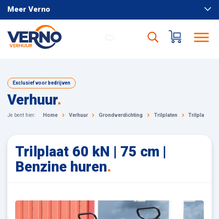
Meer Verno
Exclusief voor bedrijven
Verhuur
.
Je bent hier:
Home
Verhuur
Grondverdichting
Trilplaten
Trilplaat 60
Trilplaat 60 kN | 75 cm |
Benzine huren
.