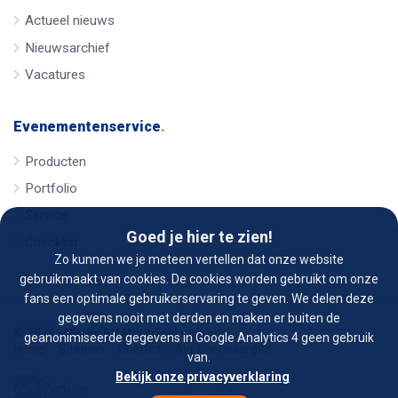
Actueel nieuws
Nieuwsarchief
Vacatures
Evenementenservice
.
Producten
Portfolio
Service
Goed je hier te zien!
Checklist
Zo kunnen we je meteen vertellen dat onze website
gebruikmaakt van cookies. De cookies worden gebruikt om onze
fans een optimale gebruikerservaring te geven. We delen deze
gegevens nooit met derden en maken er buiten de
© 2026 - Verno BV Materieel verhuur
geanonimiseerde gegevens in Google Analytics 4 geen gebruik
Home
Sitemap
Contact
Alg. voorwaarden
van.
Bekijk onze privacyverklaring