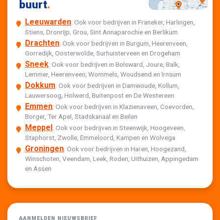
buurt
.
Leeuwarden
: Ook voor bedrijven in Franeker, Harlingen,
Stiens, Dronrijp, Grou, Sint Annaparochie en Berlikum
Drachten
: Ook voor bedrijven in Burgum, Heerenveen,
Gorredijk, Oosterwolde, Surhuisterveen en Drogeham
Sneek
: Ook voor bedrijven in Bolsward, Joure, Balk,
Lemmer, Heerenveen, Wommels, Woudsend en Irnsum
Dokkum
: Ook voor bedrijven in Damwoude, Kollum,
Lauwersoog, Holwerd, Buitenpost en De Westereen
Emmen
: Ook voor bedrijven in Klazienaveen, Coevorden,
Borger, Ter Apel, Stadskanaal en Beilen
Meppel
: Ook voor bedrijven in Steenwijk, Hoogeveen,
Staphorst, Zwolle, Emmeloord, Kampen en Wolvega
Groningen
: Ook voor bedrijven in Haren, Hoogezand,
Winschoten, Veendam, Leek, Roden, Uithuizen, Appingedam
en Assen
AANMELDEN NIEUWSBRIEF