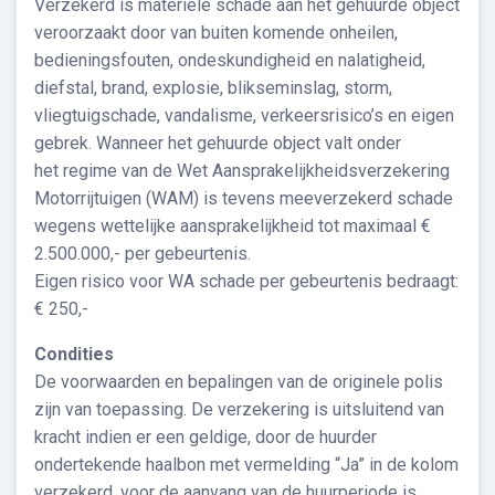
Verzekerd is materiële schade aan het gehuurde object
veroorzaakt door van buiten komende onheilen,
bedieningsfouten, ondeskundigheid en nalatigheid,
diefstal, brand, explosie, blikseminslag, storm,
vliegtuigschade, vandalisme, verkeersrisico’s en eigen
gebrek. Wanneer het gehuurde object valt onder
het regime van de Wet Aansprakelijkheidsverzekering
Motorrijtuigen (WAM) is tevens meeverzekerd schade
wegens wettelijke aansprakelijkheid tot maximaal €
2.500.000,- per gebeurtenis.
Eigen risico voor WA schade per gebeurtenis bedraagt:
€ 250,-
Condities
De voorwaarden en bepalingen van de originele polis
zijn van toepassing. De verzekering is uitsluitend van
kracht indien er een geldige, door de huurder
ondertekende haalbon met vermelding “Ja” in de kolom
verzekerd, voor de aanvang van de huurperiode is