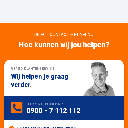
DIRECT CONTACT MET VERNO
Hoe kunnen wij jou helpen?
VERNO KLANTENSERVICE
Wij helpen je graag
verder
.
DIRECT HUREN?
0900 - 7 112 112