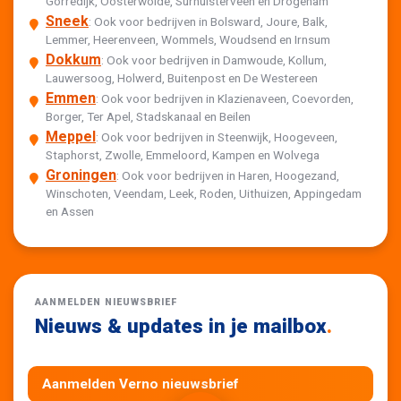
Gorredijk, Oosterwolde, Surhuisterveen en Drogeham
Sneek
: Ook voor bedrijven in Bolsward, Joure, Balk,
Lemmer, Heerenveen, Wommels, Woudsend en Irnsum
Dokkum
: Ook voor bedrijven in Damwoude, Kollum,
Lauwersoog, Holwerd, Buitenpost en De Westereen
Emmen
: Ook voor bedrijven in Klazienaveen, Coevorden,
Borger, Ter Apel, Stadskanaal en Beilen
Meppel
: Ook voor bedrijven in Steenwijk, Hoogeveen,
Staphorst, Zwolle, Emmeloord, Kampen en Wolvega
Groningen
: Ook voor bedrijven in Haren, Hoogezand,
Winschoten, Veendam, Leek, Roden, Uithuizen, Appingedam
en Assen
AANMELDEN NIEUWSBRIEF
Nieuws & updates in je mailbox
.
Aanmelden Verno nieuwsbrief