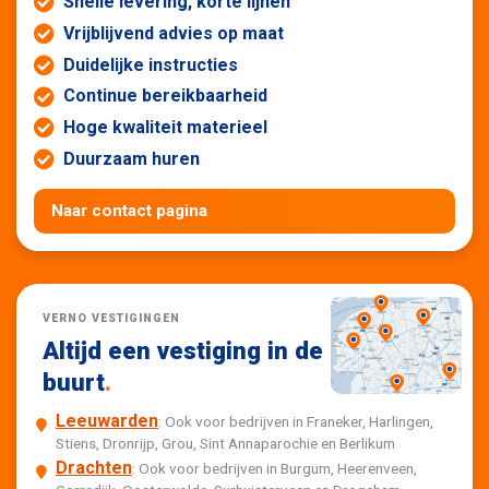
Snelle levering, korte lijnen
Vrijblijvend advies op maat
Duidelijke instructies
Continue bereikbaarheid
Hoge kwaliteit materieel
Duurzaam huren
Naar contact pagina
VERNO VESTIGINGEN
Altijd een vestiging in de
buurt
.
Leeuwarden
: Ook voor bedrijven in Franeker, Harlingen,
Stiens, Dronrijp, Grou, Sint Annaparochie en Berlikum
Drachten
: Ook voor bedrijven in Burgum, Heerenveen,