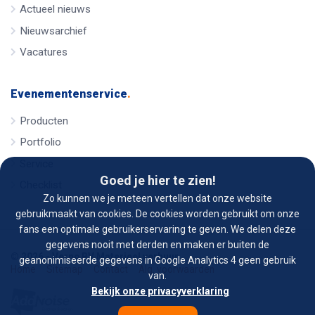
Actueel nieuws
Nieuwsarchief
Vacatures
Evenementenservice
.
Producten
Portfolio
Service
Goed je hier te zien!
Checklist
Zo kunnen we je meteen vertellen dat onze website
gebruikmaakt van cookies. De cookies worden gebruikt om onze
fans een optimale gebruikerservaring te geven. We delen deze
gegevens nooit met derden en maken er buiten de
© 2026 - Verno BV Materieel verhuur
geanonimiseerde gegevens in Google Analytics 4 geen gebruik
Home
Sitemap
Contact
Alg. voorwaarden
van.
Bekijk onze privacyverklaring