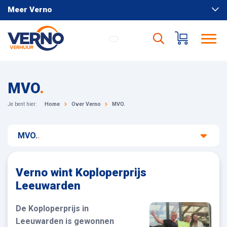
Meer Verno
MVO
.
Je bent hier:
Home
Over Verno
MVO.
MVO.
.
Verno wint Koploperprijs
Leeuwarden
De Koploperprijs in
Leeuwarden is gewonnen