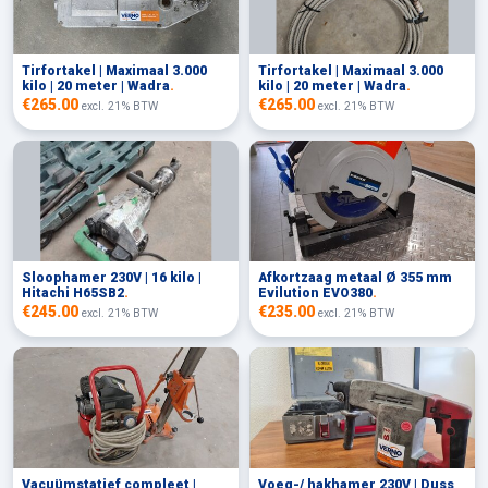
Tirfortakel | Maximaal 3.000
Tirfortakel | Maximaal 3.000
kilo | 20 meter | Wadra
.
kilo | 20 meter | Wadra
.
€265.00
€265.00
excl. 21% BTW
excl. 21% BTW
Sloophamer 230V | 16 kilo |
Afkortzaag metaal Ø 355 mm
Hitachi H65SB2
.
Evilution EVO380
.
€245.00
€235.00
excl. 21% BTW
excl. 21% BTW
Vacuümstatief compleet |
Voeg-/ hakhamer 230V | Duss