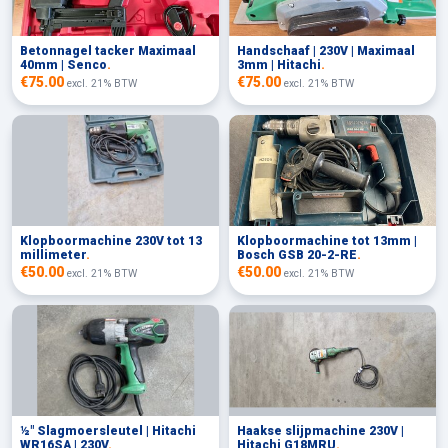
Betonnagel tacker Maximaal
Handschaaf | 230V | Maximaal
40mm | Senco
.
3mm | Hitachi
.
€75.00
€75.00
excl. 21% BTW
excl. 21% BTW
Klopboormachine 230V tot 13
Klopboormachine tot 13mm |
millimeter
.
Bosch GSB 20-2-RE
.
€50.00
€50.00
excl. 21% BTW
excl. 21% BTW
½" Slagmoersleutel | Hitachi
Haakse slijpmachine 230V |
WR16SA | 230V
.
Hitachi G18MRU
.