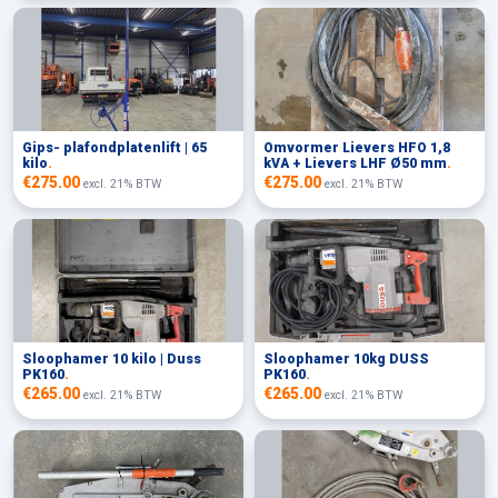
Gips- plafondplatenlift | 65
Omvormer Lievers HFO 1,8
kilo
.
kVA + Lievers LHF Ø50 mm
.
€275.00
€275.00
excl. 21% BTW
excl. 21% BTW
Sloophamer 10 kilo | Duss
Sloophamer 10kg DUSS
PK160
.
PK160
.
€265.00
€265.00
excl. 21% BTW
excl. 21% BTW