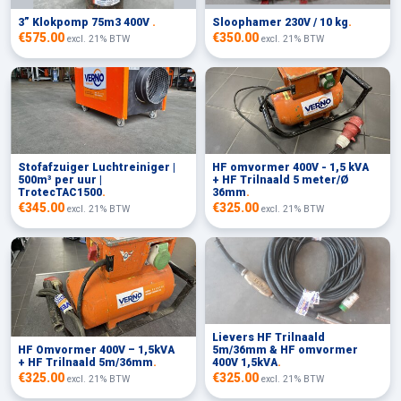
3” Klokpomp 75m3 400V
.
Sloophamer 230V / 10 kg
.
€575.00
€350.00
excl. 21% BTW
excl. 21% BTW
Stofafzuiger Luchtreiniger |
HF omvormer 400V - 1,5 kVA
500m³ per uur |
+ HF Trilnaald 5 meter/Ø
TrotecTAC1500
.
36mm
.
€345.00
€325.00
excl. 21% BTW
excl. 21% BTW
Lievers HF Trilnaald
HF Omvormer 400V – 1,5kVA
5m/36mm & HF omvormer
+ HF Trilnaald 5m/36mm
.
400V 1,5kVA
.
€325.00
€325.00
excl. 21% BTW
excl. 21% BTW