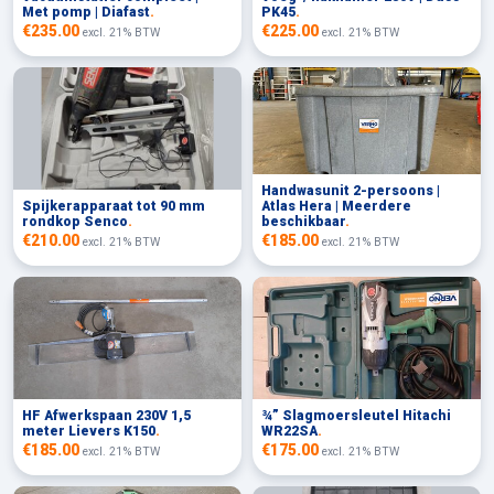
Met pomp | Diafast
.
PK45
.
€235.00
€225.00
excl. 21% BTW
excl. 21% BTW
Handwasunit 2-persoons |
Spijkerapparaat tot 90 mm
Atlas Hera | Meerdere
rondkop Senco
.
beschikbaar
.
€210.00
€185.00
excl. 21% BTW
excl. 21% BTW
HF Afwerkspaan 230V 1,5
¾” Slagmoersleutel Hitachi
meter Lievers K150
.
WR22SA
.
€185.00
€175.00
excl. 21% BTW
excl. 21% BTW