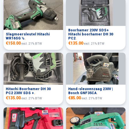
Boorhamer 230V SDS+
Slagmoersleutel Hitachi
Hitachi boorhamer DH 30
WR16SG ½
.
PC2
.
€150.00
€135.00
excl. 21% BTW
excl. 21% BTW
Hitachi Boorhamer DH 30
Hand-sleuvenzaag 230V |
PC2 230V SDS +
.
Bosch GNF35CA
.
€135.00
€85.00
excl. 21% BTW
excl. 21% BTW