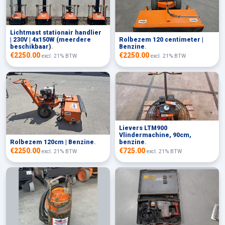
Lichtmast stationair handlier
| 230V | 4x150W (meerdere
Rolbezem 120 centimeter |
beschikbaar)
.
Benzine
.
€2250.00
€2250.00
excl. 21% BTW
excl. 21% BTW
Lievers LTM900
Vlindermachine, 90cm,
Rolbezem 120cm | Benzine
.
benzine
.
€2250.00
€725.00
excl. 21% BTW
excl. 21% BTW